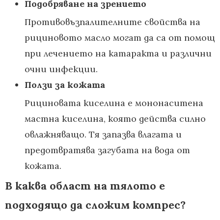
Подобряване на зрението
Противовъзпалителните свойства на
рициновото масло могат да са от помощ
при лечението на катаракта и различни
очни инфекции.
Ползи за кожата
Рициновата киселина е мононаситена
мастна киселина, която действа силно
овлажняващо. Тя запазва влагата и
предотвратява загубата на вода от
кожата.
В каква област на тялото е
подходящо да сложим компрес?