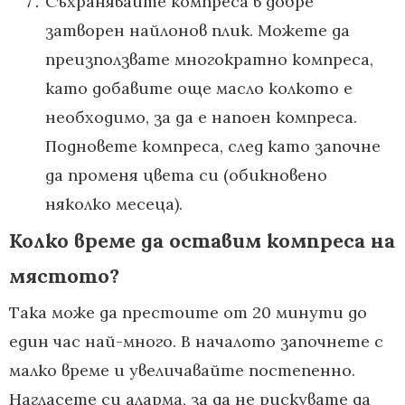
Съхранявайте компреса в добре
затворен найлонов плик. Можете да
преизползвате многократно компреса,
като добавите още масло колкото е
необходимо, за да е напоен компреса.
Подновете компреса, след като започне
да променя цвета си (обикновено
няколко месеца).
Колко време да оставим компреса на
мястото?
Така може да престоите от 20 минути до
един час най-много. В началото започнете с
малко време и увеличавайте постепенно.
Нагласете си аларма, за да не рискувате да