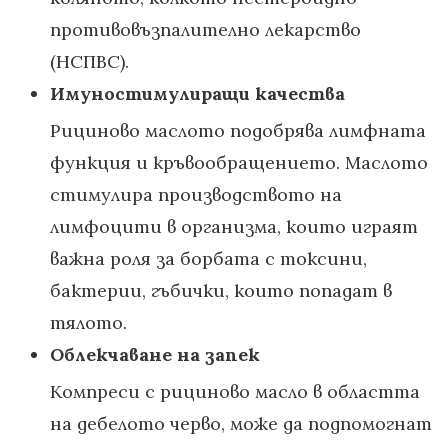
противовъзпалително лекарство
(НСПВС).
Имуностимулиращи качества
Рициново маслото подобрява лимфната
функция и кръвообращението. Маслото
стимулира производството на
лимфоцити в организма, които играят
важна роля за борбата с токсини,
бактерии, гъбички, които попадат в
тялото.
Облекчаване на запек
Компреси с рициново масло в областта
на дебелото черво, може да подпомогнат