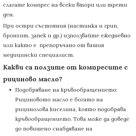
слагате компрес на всеки втори или трети
ден.
При остри състояния (настинка и грип,
бронхит, запек и др.) използвайте ежедневно
или както е препоръчано от вашия
медицински специалист.
Какви са ползите от компресите с
рициново масло?
Подобряване на кръвообращението:
Рициновото масло е богато на
рицинолова киселина, която подобрява
кръвообращението. Това може да доведе
до повишено снабдяване на