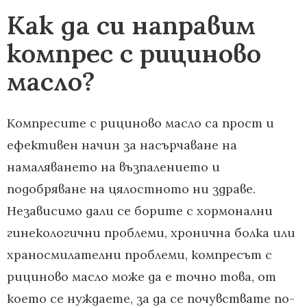
Как да си направим
компрес с рициново
масло?
Компресите с рициново масло са прост и
ефективен начин за насърчаване на
намаляването на възпалението и
подобряване на цялостното ни здраве.
Независимо дали се борите с хормонални
гинекологични проблеми, хронична болка или
храносмилателни проблеми, компресът с
рициново масло може да е точно това, от
което се нуждаете, за да се почувствате по-