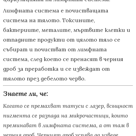
Лимфната система е почистващата
система на тялото. Токсините,
бактериите, металите, мъртвите клетки и
отпадните продукти от цялото тяло се
събират и почистват от лимфната
система, след което се пренасят в черния
дроб за преработка и се извеждат от
тялото през дебелото черво.
Знаете ли, че:
Когато се премахват татуси с лазер, всъщност
пигмента се разпада на микрочастици, които
преминават в лимфната система, а от там в
черния дроб. Черният дроб успява да изведе