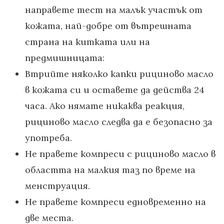
направете тест на малък участък от
кожата, най-добре от вътрешната
страна на китката или на
предмишницата:
Втрийте няколко капки рициново масло
в кожата си и оставете да действа 24
часа. Ако нямате никаква реакция,
рициново масло следва да е безопасно за
употреба.
Не правете компреси с рициново масло в
областта на малкия таз по време на
менструация.
Не правете компреси едновременно на
две места.