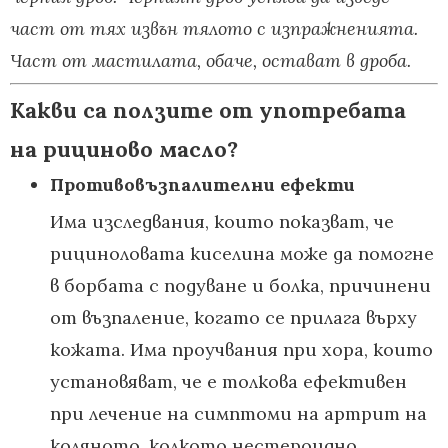
част от тях извън тялото с изпражненията.
Част от мастилата, обаче, остават в дроба.
Какви са ползите от употребата
на рициново масло?
Противовъзпалителни ефекти
Има изследвания, които показват, че
рициноловата киселина може да помогне
в борбата с подуване и болка, причинени
от възпаление, когато се прилага върху
кожата. Има проучвания при хора, които
установяват, че е толкова ефективен
при лечение на симптоми на артрит на
коляното, колкото нестероидно