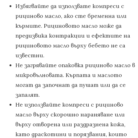
Избягвайте да използвате компреси с
рициново масло, ако сте бременна или
кърмите. Рициновото масло може да
предизвика контракции и ефектите на
рициновото масло върху бебето не са
известни.
Не загрявайте опаковка рициново масло в
микровълновата. Кърпата и маслото
могат да започнат да пушат или да се
запалят.
Не използвайте компреси с рициново
масло върху скорошно нараняване или
върху отворена или раздразнена кожа,
като драскотини и порязвания, които