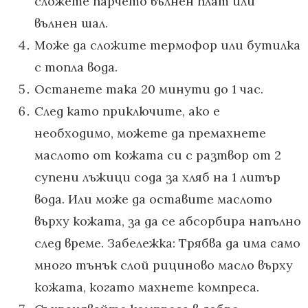
сложете парчето вълнен плат или
вълнен шал.
Може да сложите термофор или бутилка
с топла вода.
Останете така 20 минути до 1 час.
След като приключите, ако е
необходимо, можете да премахнете
маслото от кожата си с разтвор от 2
супени лъжици сода за хляб на 1 литър
вода. Или може да оставите маслото
върху кожата, за да се абсорбира напълно
след време. Забележка: Трябва да има само
много тънък слой рициново масло върху
кожата, когато махнете компреса.