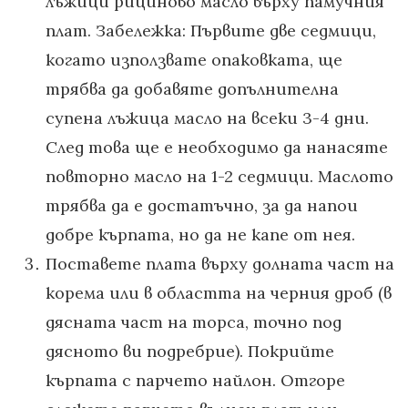
лъжици рициново масло върху памучния
плат. Забележка: Първите две седмици,
когато използвате опаковката, ще
трябва да добавяте допълнителна
супена лъжица масло на всеки 3-4 дни.
След това ще е необходимо да нанасяте
повторно масло на 1-2 седмици. Маслото
трябва да е достатъчно, за да напои
добре кърпата, но да не капе от нея.
Поставете плата върху долната част на
корема или в областта на черния дроб (в
дясната част на торса, точно под
дясното ви подребрие). Покрийте
кърпата с парчето найлон. Отгоре