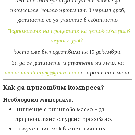
Ако ви е интерсно да научите повече за
процесите, които протичат в черния дроб,
запишете се за участие в събитието
"Подпомагане на процесите на детоксикация в
черния дроб"
,
което сме ви подготвили на 10 декември.
За да се запишете, изпратете ни мейл на
womenacademybg@gmail.com
с трите си имена.
Как да приготвим компреса?
Необходими материали:
Шишенце с рициново масло – за
предпочитане студено пресовано.
Памучен или мек вълнен плат или