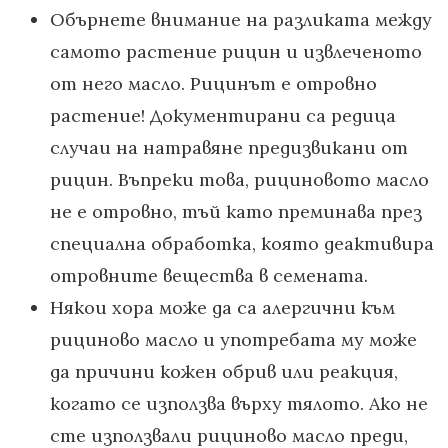
Обърнете внимание на разликата между
самото растение рицин и извлеченото
от него масло. Рицинът е отровно
растение! Документирани са редица
случаи на натравяне предизвикани от
рицин. Въпреки това, рициновото масло
не е отровно, тъй като преминава през
специална обработка, която деактивира
отровните вещества в семената.
Някои хора може да са алергични към
рициново масло и употребата му може
да причини кожен обрив или реакция,
когато се използва върху тялото. Ако не
сте използвали рициново масло преди,