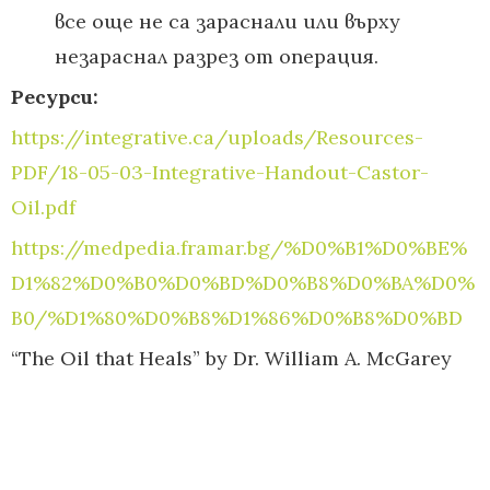
все още не са зараснали или върху
незараснал разрез от операция.
Ресурси:
https://integrative.ca/uploads/Resources-
PDF/18-05-03-Integrative-Handout-Castor-
Oil.pdf
https://medpedia.framar.bg/%D0%B1%D0%BE%
D1%82%D0%B0%D0%BD%D0%B8%D0%BA%D0%
B0/%D1%80%D0%B8%D1%86%D0%B8%D0%BD
“The Oil that Heals” by Dr. William A. McGarey