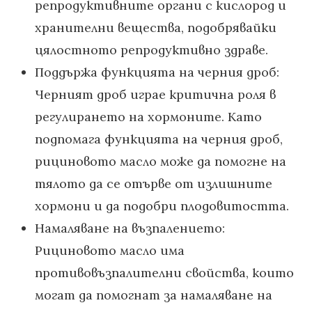
репродуктивните органи с кислород и
хранителни вещества, подобрявайки
цялостното репродуктивно здраве.
Поддържа функцията на черния дроб:
Черният дроб играе критична роля в
регулирането на хормоните. Като
подпомага функцията на черния дроб,
рициновото масло може да помогне на
тялото да се отърве от излишните
хормони и да подобри плодовитостта.
Намаляване на възпалението:
Рициновото масло има
противовъзпалителни свойства, които
могат да помогнат за намаляване на