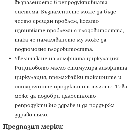
възпалението в репродуктивната
система. Възпалението може да бъде
често срещан проблем, когато
изпитвате проблеми с плодовитостта,
така че намаляването му може да
подпомогне плодовитостта.
Увеличаване на лимфната циркулация:
Рициновото масло стимулира лимфната
циркулация, премахвайки токсините и
отпадъчните продукти от тялото. Това
може да подобри цялостното
репродуктивно здраве и да поддържа
здраво тяло.
Предпазни мерки: