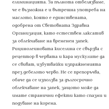
елиминацията. За пълнота отбелязваме,
че е възможна е и вътрешна употреба на
маслото, която е единствената,
одобрена от Световната Здравна
Организация, като естествен лаксатив
за облекчаване на временен запек.
Рицинолеиновата киселина се свързва с
рецептор в червата и кара мускулите да
се свиват, избутвайки изпражненията
през дебелото черво. Не се препоръчва,
обаче да се използва за дългосрочно
облекчаване на запек, защото може да
имате странични ефекти като спазми и
подуване на корема.