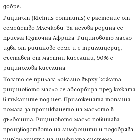
добре.
Рицинът (Ricinus communis) е растение от
семейство Млечкови. За негова родина се
приема Източна Африка. Рициновото масло
идва от рициново семе и е триглицерид,
съставен от мастни киселини, 90% е
рицинолова киселина.
Когато се прилага локално върху кожата,
рициновото масло се абсорбира през кожата
в тъканите под нея. Приложената топлина
помага за проникването на маслото в
дълбочина. Рициновото масло повишава
производството на лимфоцити и подобрява
циркулацията на лимфната система.