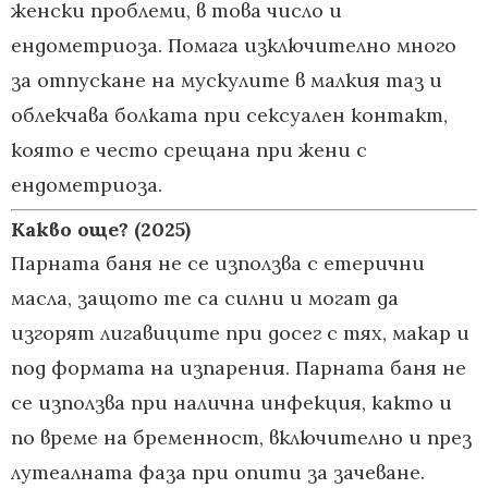
женски проблеми, в това число и
ендометриоза. Помага изключително много
за отпускане на мускулите в малкия таз и
облекчава болката при сексуален контакт,
която е често срещана при жени с
ендометриоза.
Какво още?
(2025)
Парната баня не се използва с етерични
масла, защото те са силни и могат да
изгорят лигавиците при досег с тях, макар и
под формата на изпарения. Парната баня не
се използва при налична инфекция, както и
по време на бременност, включително и през
лутеалната фаза при опити за зачеване.