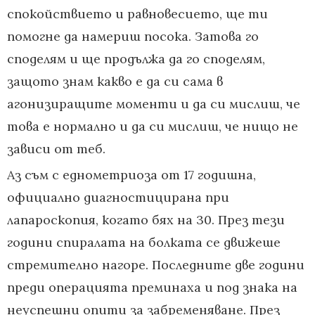
спокойствието и равновесието, ще ти
помогне да намериш посока. Затова го
споделям и ще продължа да го споделям,
защото знам какво е да си сама в
агонизиращите моменти и да си мислиш, че
това е нормално и да си мислиш, че нищо не
зависи от теб.
Аз съм с еднометриоза от 17 годишна,
официално диагностицирана при
лапароскопия, когато бях на 30. През тези
години спиралата на болката се движеше
стремително нагоре. Последните две години
преди операцията преминаха и под знака на
неуспешни опити за забременяване. През