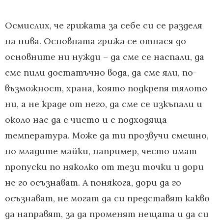
Осмислих, че грижата за себе си се разделя
на нива. Основната грижа се отнася до
основните ни нужди – да сме се наспали, да
сме пили достатъчно вода, да сме яли, по-
възможност, храна, която подкрепя тялото
ни, а не краде от него, да сме се изкъпали и
около нас да е чисто и с подходяща
температура. Може да ти прозвучи смешно,
но младите майки, например, често имат
пропуски по няколко от тези точки и дори
не го осъзнават. А понякога, дори да го
осъзнават, не могат да си представят какво
да направят, за да променят нещата и да си