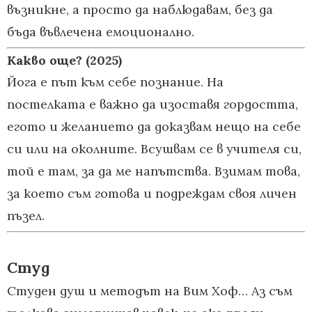
възникне, а просто да наблюдавам, без да
бъда въвлечена емоционално.
Какво още? (2025)
Йога е път към себе познание. На
постелката е важно да изоставя гордостта,
егото и желанието да доказвам нещо на себе
си или на околните. Всушвам се в учителя си,
той е там, за да ме напътства. Взимам това,
за което съм готова и подреждам своя личен
пъзел.
Студ
Студен душ и методът на Вим Хоф… Аз съм