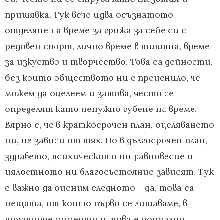
прищявка. Тук вече идва осъзнатото
отделяне на време за грижа за себе си с
редовен спорт, лично време в тишина, време
за изкуство и творчество. Това са дейности,
без които обществото ни е преценило, че
можем да оцелеем и затова, често се
определят като ненужно губене на време.
Вярно е, че в краткосрочен план, оцеляването
ни, не зависи от тях. Но в дългосрочен план,
здравето, психическото ни равновесие и
цялостното ни благосъстояние зависят. Тук
е важно да оценим следното – да, това са
нещата, от които първо се лишаваме, в
трудните моменти и това е нормално.