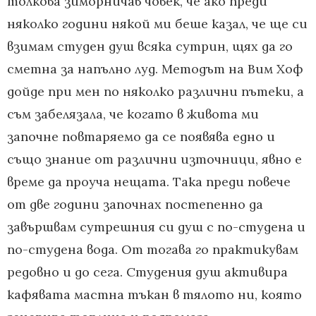
толкова зиморничав човек, че ако преди
няколко години някой ми беше казал, че ще си
взимам студен душ всяка сутрин, щях да го
сметна за напълно луд. Методът на Вим Хоф
дойде при мен по няколко различни пътеки, а
съм забелязала, че когато в живота ми
започне повтаряемо да се появява едно и
също знание от различни източници, явно е
време да проуча нещата. Така преди повече
от две години започнах постепенно да
завършвам сутрешния си душ с по-студена и
по-студена вода. От тогава го практикувам
редовно и до сега. Студения душ активира
кафявата мастна тъкан в тялото ни, която