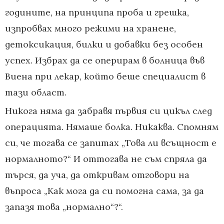
годините, на принципа проба и грешка,
изпробвах много режими на хранене,
детоксикация, билки и добавки без особен
успех. Избрах да се оперирам в болница във
Виена при лекар, който беше специалист в
тази област.
Никога няма да забравя първия си цикъл след
операцията. Нямаше болка. Никаква. Спомням
си, че тогава се запитах „Това ли всъщност е
нормалното?“ И оттогава не съм спряла да
търся, да уча, да откривам отговори на
въпроса „Как мога да си помогна сама, за да
запазя това „нормално“?“.