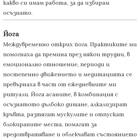
какво си имам работа, за да избирам
осъзнато.
Йога
Междувременно открих йога. Практиките ми
помогнаха да премина през някои трудни, в
емоционално отношение, периоди и
постепенно движението и медитацията се
превърнаха в част от ежедневните ми
ритуали. Йога асаните, в комбинация с
осъзнатото дълбоко дишане, алкализират
кръвта, разтягат мускулите и отпускат
блокираните места, помагат за
предотвратяване и облекчават състоянието