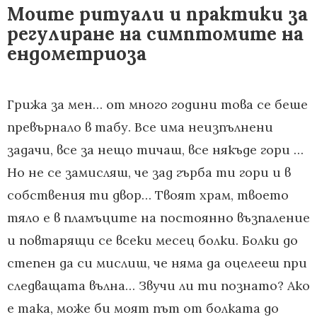
Моите ритуали и практики за
регулиране на симптомите на
ендометриоза
Грижа за мен… от много години това се беше
превърнало в табу. Все има неизпълнени
задачи, все за нещо тичаш, все някъде гори …
Но не се замисляш, че зад гърба ти гори и в
собствения ти двор… Твоят храм, твоето
тяло е в пламъците на постоянно възпаление
и повтарящи се всеки месец болки. Болки до
степен да си мислиш, че няма да оцелееш при
следващата вълна… Звучи ли ти познато? Ако
е така, може би моят път от болката до