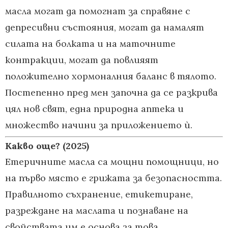
масла могат да помогнат за справяне с
депресивни състояния, могат да намалят
силата на болката и на маточните
контракции, могат да повлияят
положително хормоналния баланс в тялото.
Постепенно пред мен започна да се разкрива
цял нов свят, една природна аптека и
множество начини за приложението ѝ.
Какво още?
(2025)
Етеричните масла са мощни помощници, но
на първо място е грижата за безопасността.
Правилното съхранение, етикетиране,
разреждане на маслата и познаване на
свойствата им е основа за това.