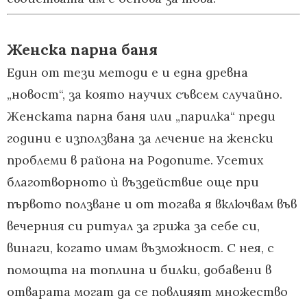
Женска парна баня
Един от тези методи е и една древна
„новост“, за която научих съвсем случайно.
Женската парна баня или „парилка“ преди
години е използвана за лечение на женски
проблеми в района на Родопите. Усетих
благотворното ѝ въздействие още при
първото ползване и от тогава я включвам във
вечерния си ритуал за грижа за себе си,
винаги, когато имам възможност. С нея, с
помощта на топлина и билки, добавени в
отварата могат да се повлияят множество