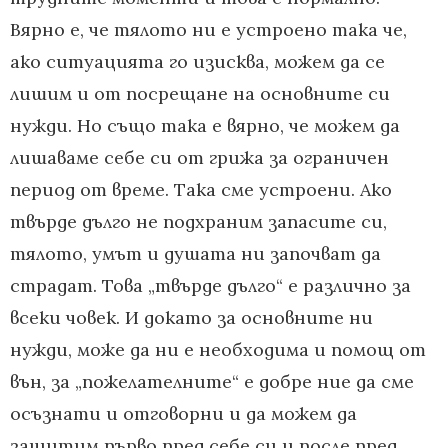
Вярно е, че тялото ни е устроено така че,
ако ситуацията го изисква, можем да се
лишим и от посрещане на основните си
нужди. Но също така е вярно, че можем да
лишаваме себе си от грижа за ограничен
период от време. Така сме устроени. Ако
твърде дълго не подхраним запасите си,
тялото, умът и душата ни започват да
страдат. Това „твърде дълго“ е различно за
всеки човек. И докато за основните ни
нужди, може да ни е необходима и помощ от
вън, за „пожелателните“ е добре ние да сме
осъзнати и отговорни и да можем да
защитим първо пред себе си и после пред