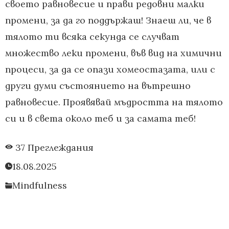
своето равновесие и прави редовни малки
промени, за да го поддържаш! Знаеш ли, че в
тялото ти всяка секунда се случват
множество леки промени, във вид на химични
процеси, за да се опази хомеостазата, или с
други думи състоянието на вътрешно
равновесие. Проявявай мъдростта на тялото
си и в света около теб и за самата теб!
37 Преглеждания
18.08.2025
Mindfulness