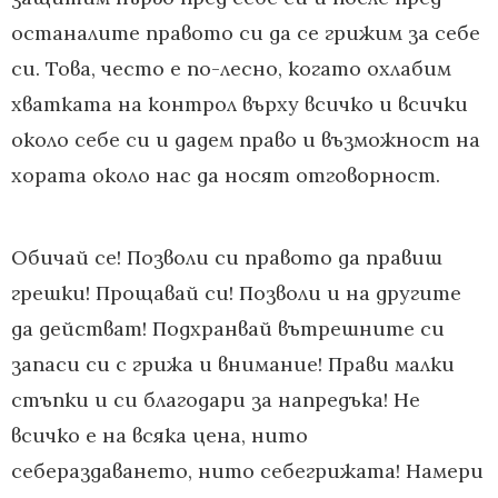
останалите правото си да се грижим за себе
си. Това, често е по-лесно, когато охлабим
хватката на контрол върху всичко и всички
около себе си и дадем право и възможност на
хората около нас да носят отговорност.
Обичай се! Позволи си правото да правиш
грешки! Прощавай си! Позволи и на другите
да действат! Подхранвай вътрешните си
запаси си с грижа и внимание! Прави малки
стъпки и си благодари за напредъка! Не
всичко е на всяка цена, нито
себераздаването, нито себегрижата! Намери