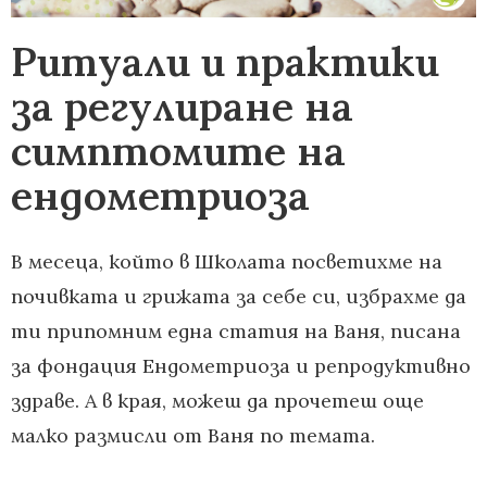
Ритуали и практики
за регулиране на
симптомите на
ендометриоза
В месеца, който в Школата посветихме на
почивката и грижата за себе си, избрахме да
ти припомним една статия на Ваня, писана
за фондация Ендометриоза и репродуктивно
здраве. А в края, можеш да прочетеш още
малко размисли от Ваня по темата.