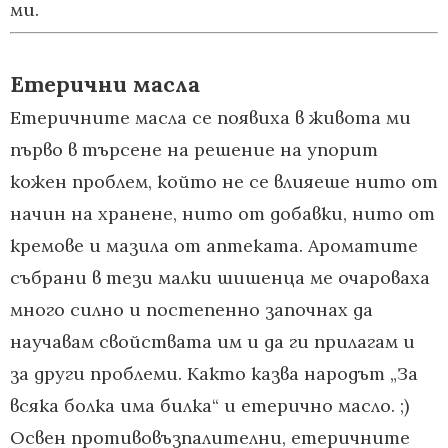
ми.
Етерични масла
Етеричните масла се появиха в живота ми
първо в търсене на решение на упорит
кожен проблем, който не се влияеше нито от
начин на хранене, нито от добавки, нито от
кремове и мазила от аптеката. Ароматите
събрани в тези малки шишенца ме очароваха
много силно и постепенно започнах да
научавам свойствата им и да ги прилагам и
за други проблеми. Както казва народът „За
всяка болка има билка“ и етерично масло. ;)
Освен противовъзпалителни, етеричните