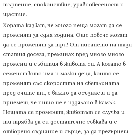
търпение, спокойствие, уравновесеност и
щастие.
Хората казват, че много неща могат да се
променят за една година. Още повече могат
да се променят за три! От писането на тази
статия досега, преминах през много много
промени и събития в живота си. А когато в
семейството има и малки деца, които се
променят със скоростта на светлината
пред очите ти, е важно да осъзнаеш и да
приемеш, че нищо не е издялано в камък.
Нещата се променят, животът се случва и
ти трябва да си достатъчно гъвкава и с
отворено съзнание и сърце, за да прегърнеш