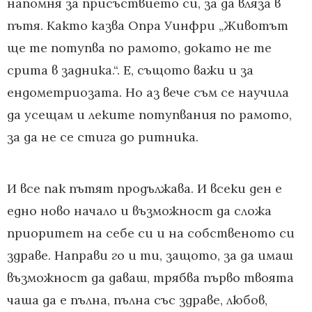
напомня за присъствието си, за да вляза в
пътя. Както казва Опра Уинфри „Животът
ще те потупва по рамото, докато не те
срита в задника.“. Е, същото важи и за
ендометриозата. Но аз вече съм се научила
да усещам и леките потупвания по рамото,
за да не се стига до ритника.
И все пак пътят продължава. И всеки ден е
едно ново начало и възможност да сложа
приоритет на себе си и на собственото си
здраве. Направи го и ти, защото, за да имаш
възможност да даваш, трябва първо твоята
чаша да е пълна, пълна със здраве, любов,