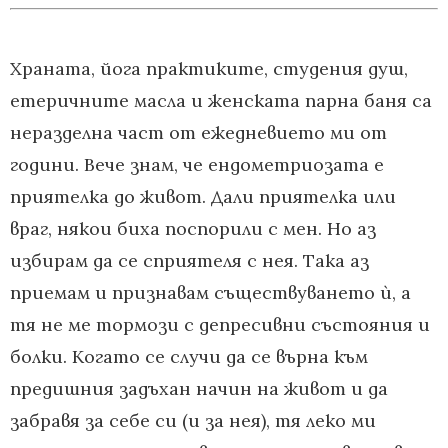
Храната, йога практиките, студения душ,
етеричните масла и женската парна баня са
неразделна част от ежедневието ми от
години. Вече знам, че ендометриозата е
приятелка до живот. Дали приятелка или
враг, някои биха поспорили с мен. Но аз
избирам да се сприятеля с нея. Така аз
приемам и признавам съществуването ѝ, а
тя не ме тормози с депресивни състояния и
болки. Когато се случи да се върна към
предишния задъхан начин на живот и да
забравя за себе си (и за нея), тя леко ми