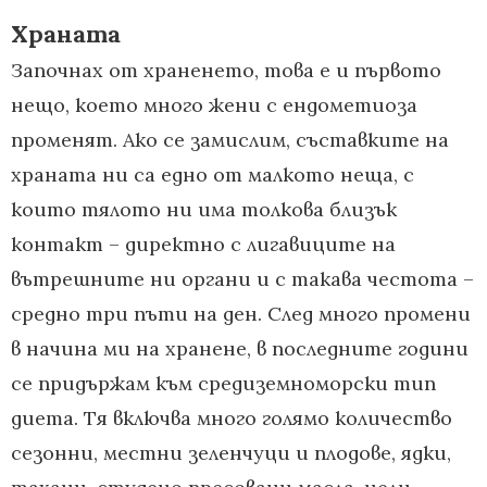
Храната
Започнах от храненето, това е и първото
нещо, което много жени с ендометиоза
променят. Ако се замислим, съставките на
храната ни са едно от малкото неща, с
които тялото ни има толкова близък
контакт – директно с лигавиците на
вътрешните ни органи и с такава честота –
средно три пъти на ден. След много промени
в начина ми на хранене, в последните години
се придържам към средиземноморски тип
диета. Тя включва много голямо количество
сезонни, местни зеленчуци и плодове, ядки,