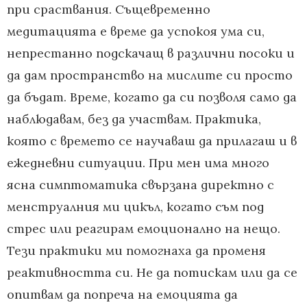
при сраствания. Същевременно
медитацията е време да успокоя ума си,
непрестанно подскачащ в различни посоки и
да дам пространство на мислите си просто
да бъдат. Време, когато да си позволя само да
наблюдавам, без да участвам. Практика,
която с времето се научаваш да прилагаш и в
ежедневни ситуации. При мен има много
ясна симптоматика свързана директно с
менструалния ми цикъл, когато съм под
стрес или реагирам емоционално на нещо.
Тези практики ми помогнаха да променя
реактивността си. Не да потискам или да се
опитвам да попреча на емоцията да