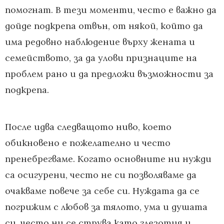
помогнат. В тези моменти, често е важно да
дойде подкрепа отвън, от някой, който да
има редовно наблюдение върху жената и
семейството, за да улови признаците на
проблем рано и да предложи възможности за
подкрепа.
После идва следващото ниво, което
обикновено е пожелателно и често
пренебрегваме. Когато основните ни нужди
са осигурени, често не си позволяваме да
очакваме повече за себе си. Нуждата да се
погрижим с любов за тялото, ума и душата
си, често ни се струва като глезотия и