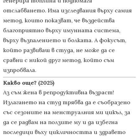
генерира топлина и подпомага
отслабването. Има изследвания върху самия
метод, които показват, че въздейства
благоприятно върху имунната система,
върху възпалението и болката. А фокусът,
който развиваш в студа, не може да се
сравни с никой друг метод, който съм
изпробвала.
Какво още?
(2025)
Аз съм жена в репродуктивна възраст!
Излагането на студ трябва да е съобразено
със сезоните на менструалния ми цикъл, за
да се радвам на ползите му и да избегна
последици въху цикличността и здравето