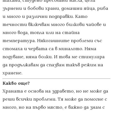
тахани, студено пресовани масла, цели
зърнени и бобови храни, домашни яйца, риба
и много и различни подправки. Като
течности включвам много билкови чайове и
много вода, топла или на стайна
температура. Някогашните проблеми със
стомаха и червата са в миналото. Няма
подуване, няма болки. И това ме стимулира
да продължавам да спазвам такъв режим на
хранене.
Какво още?
Храната е основа на здравето, но не може да
реши всички проблеми. Тя може да помогне с
много, но на първо място, е важно да знам с