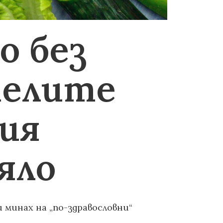
о без
телите
ия
яло
и минах на „по-здравословни“