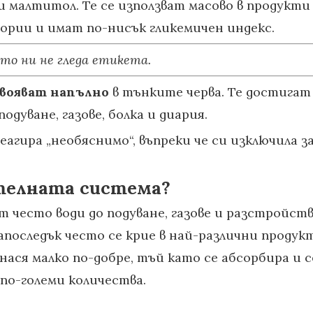
 малтитол. Те се използват масово в продукти 
лории и имат по-нисък гликемичен индекс.
то ни не гледа етикета.
свояват напълно
в тънките черва. Те достигат 
дуване, газове, болка и диария.
еагира „необяснимо“, въпреки че си изключила з
телната система?
 често води до подуване, газове и разстройств
апоследък често се крие в най-различни продук
ася малко по-добре, тъй като се абсорбира и с
 по-големи количества.