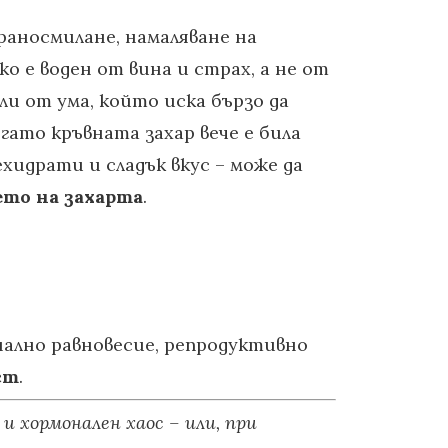
раносмилане, намаляване на
ако е воден от вина и страх, а не от
ли от ума, който иска бързо да
ато кръвната захар вече е била
хидрати и сладък вкус – може да
то на захарта
.
нално равновесие, репродуктивно
ст
.
и хормонален хаос – или, при