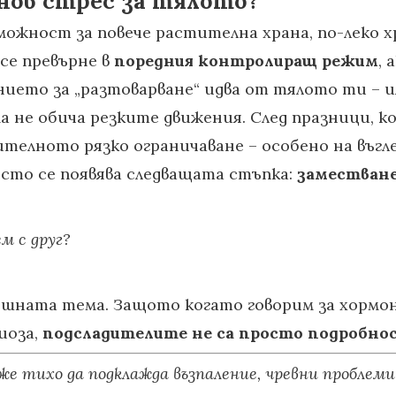
 нов стрес за тялото?
зможност за повече растителна храна, по-леко х
 се превърне в
поредния контролиращ режим
, 
анието за „разтоварване“ идва от тялото ти – и
не обича резките движения. След празници, ког
телното рязко ограничаване – особено на въгле
есто се появява следващата стъпка:
заместване
м с друг?
нешната тема. Защото когато говорим за хормо
иоза,
подсладителите не са просто подробно
е тихо да подклажда възпаление, чревни проблеми 