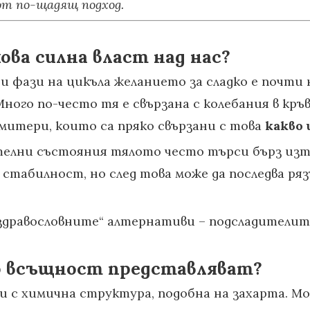
 от по-щадящ подход.
ва силна власт над нас?
ени фази на цикъла желанието за сладко е почти
 Много по-често тя е свързана с колебания в кр
митери, които са пряко свързани с това
какво 
телни състояния тялото често търси бърз изто
 стабилност, но след това може да последва ряз
-здравословните“ алтернативи – подсладителит
во всъщност представляват?
и с химична структура, подобна на захарта. М