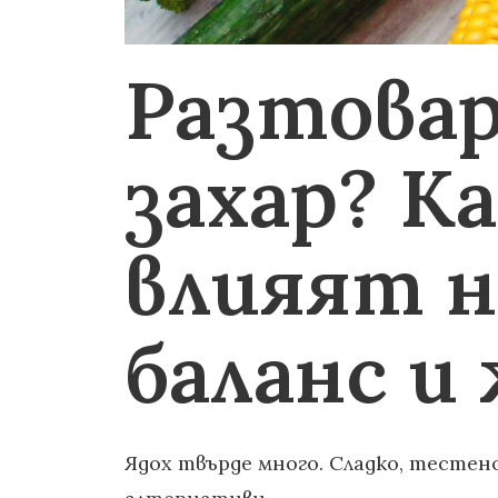
Разтовар
захар? К
влияят н
баланс и
Ядох твърде много. Сладко, тестено