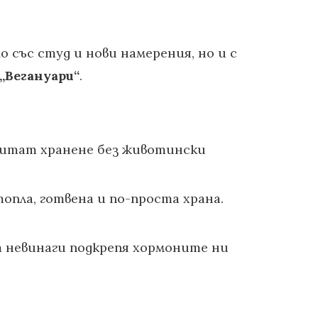
о със студ и нови намерения, но и с
„Вегануари“
.
опитат хранене без животински
пла, готвена и по-проста храна.
ят невинаги подкрепя хормоните ни