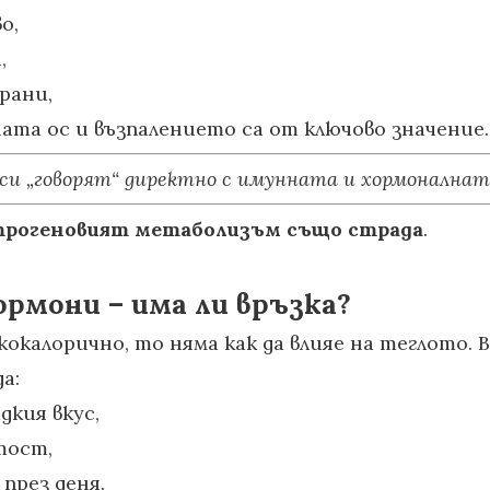
о,
,
рани,
ата ос и възпалението са от ключово значение.
 си „говорят“ директно с имунната и хормонална
трогеновият метаболизъм също страда
.
ормони – има ли връзка?
кокалорично, то няма как да влияе на теглото
а:
кия вкус,
тост,
през деня.