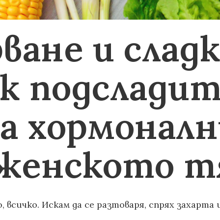
ване и сладк
ак подслади
а хормоналн
 женското т
, всичко. Искам да се разтоваря, спрях захарта 