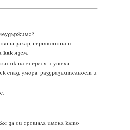
 неудържимо?
ъвната захар, серотонина и
и как
ядем.
чник на енергия и утеха.
ък спад, умора, раздразнителност и
е.
оже да си срещала имена като