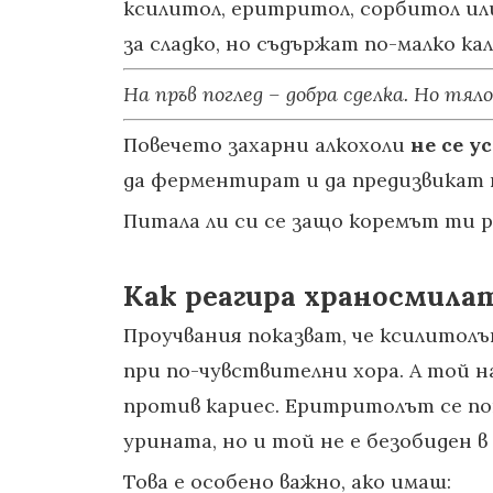
ксилитол, еритритол, сорбитол или
за сладко, но съдържат по-малко ка
На пръв поглед – добра сделка.
Но тяло
Повечето захарни алкохоли
не се у
да ферментират и да предизвикат по
Питала ли си се защо коремът ти р
Как реагира храносмила
Проучвания показват, че ксилитолът
при по-чувствителни хора. А той н
против кариес. Еритритолът се пон
урината, но и той не е безобиден в
Това е особено важно, ако имаш: