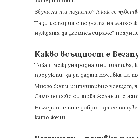
алтернативи.
Звучи ли ти познато? А
как се чувст
Тази история е позната на много же
нуждата да „компенсираме“ празни
Какво всъщност е Веган
Това е международна инициатива, 
продукти, за да дадат почивка на 
Много жени интуитивно усещат, че 
Само по себе си това желание е на
Намерението е добро – да се почув
като жени.