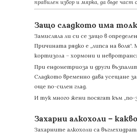
правилен избор и мярка, да бъде част
Защо сладкото има толко
Замисляла ли си се защо в определ
Причината рядко е „липса на воля“.
кортизола – хормони и невротранс
При ендометриоза и други възпали
Сладкото временно дава усещане за
още по-силен глад.
И тук много жени посягат към „по
Захарни алкохоли – как
Захарните алкохоли са въглехидрат