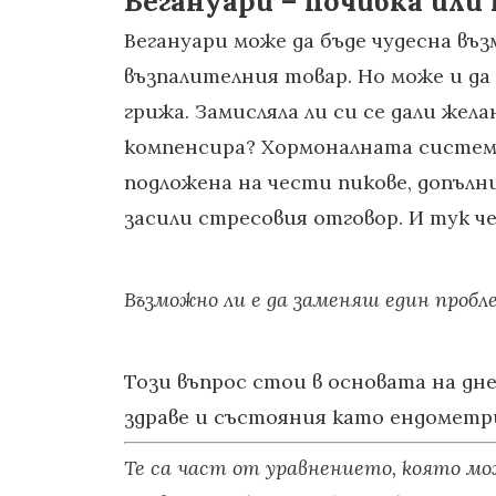
Вегануари – почивка или
Вегануари може да бъде чудесна въ
възпалителния товар. Но може и да
грижа. Замисляла ли си се дали жел
компенсира? Хормоналната система 
подложена на чести пикове, допълни
засили стресовия отговор. И тук ч
Възможно ли е да заменяш един пробле
Този въпрос стои в основата на д
здраве и състояния като ендометр
Те са част от уравнението, която мож