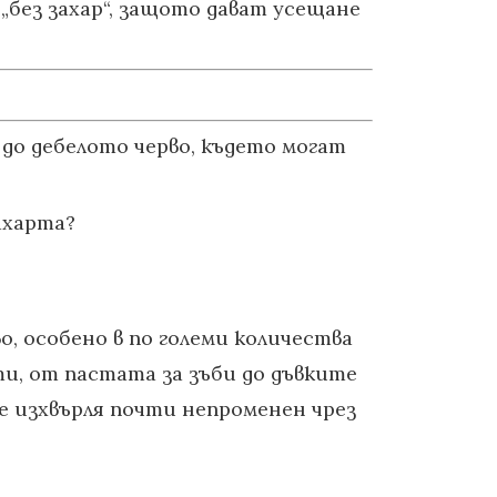
„без захар“, защото дават усещане
до дебелото черво, където могат
ахарта?
о, особено в по големи количества
ти, от пастата за зъби до дъвките
е изхвърля почти непроменен чрез