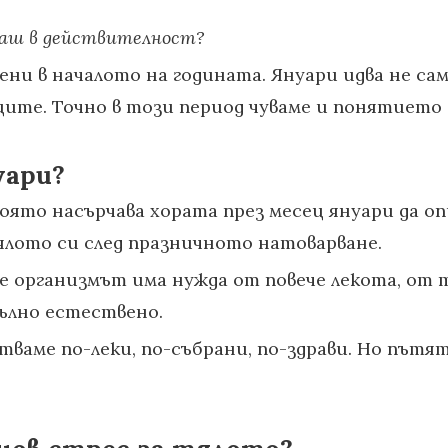
ваш в действителност?
ни в началото на годината. Януари идва не сам
ците. Точно в този период чуваме и понятието
уари?
която насърчава хората през месец януари да 
тялото си след празничното натоварване.
организмът има нужда от повече лекота, от то
пълно естествено.
стваме по-леки, по-събрани, по-здрави. Но път