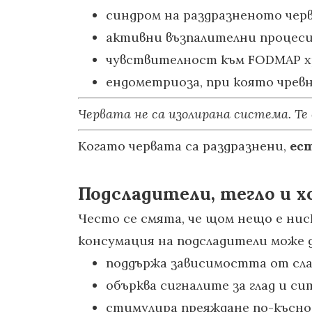
синдром на раздразненото черв
активни възпалителни процеси
чувствителност към FODMAP х
ендометриоза, при която чревн
Червата не са изолирана система. Те
Когато червата са раздразнени,
ес
Подсладители, тегло и х
Често се смята, че щом нещо е нис
консумация на подсладители може д
поддържа зависимостта от слад
обърква сигналите за глад и си
стимулира преяждане по-късно 